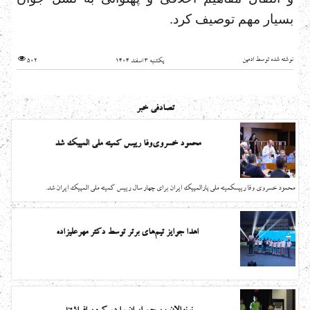
بسیار مهم توصیف کرد.
نوشته شده توسط ادمین
یکشنبه 3 اسفند 1404
502
تصادفی خبر
محمود خسروی‌وفا رییس کمیته ملی المپیک شد
محمود خسروی وفا رییسکمیته ملی پارالمپیک ایران برای چهار سال رییس کمیته ملی المپیک ایران شد.
اهدا جوایز تیم‌های برتر توسط دکتر مهرعلیزاده