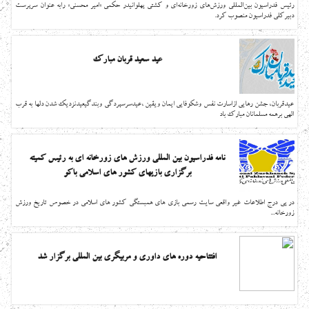
رئیس فدراسیون بین‌المللی ورزش‌های زورخانه‌ای و کشتی پهلوانیدر حکمی «امیر محسنی» رابه عنوان سرپرست
دبیرکلی فدراسیون منصوب کرد.
عید سعید قربان مبارک
عیدقربان، جشن رهایی ازاسارت نفس وشکوفایی ایمان ویقین ،عیدسرسپردگی وبندگیعیدنزدیک شدن دلها به قرب
الهی برهمه مسلمانان مبارک باد
نامه فدراسیون بین المللی ورزش های زورخانه ای به رئیس کمیته
برگزاری بازیهای کشور های اسلامی باکو
در پی درج اطلاعات غیر واقعی سایت رسمی بازی های همبستگی کشور های اسلامی در خصوص تاریخ ورزش
زورخانه...
افتتاحیه دوره های داوری و مربیگری بین المللی برگزار شد