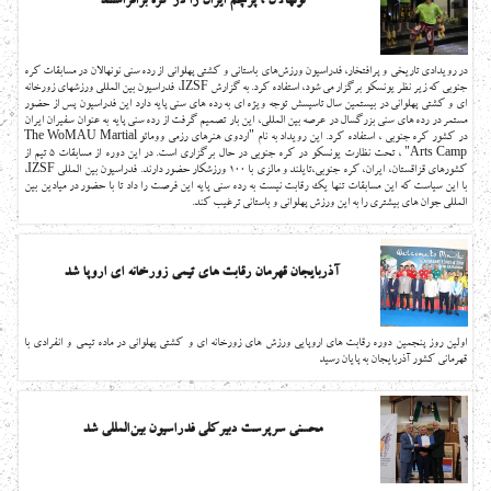
نونهالان ، پرچم ایران را در کره برافراشتند
در رویدادی تاریخی و پرافتخار، فدراسیون ورزش‌های باستانی و کشتی پهلوانی از رده سنی نونهالان در مسابقات کره
جنوبی که زیر نظر یونسکو برگزار می شود، استفاده کرد. به گزارش IZSF، فدراسیون بین المللی ورزشهای زورخانه
ای و کشتی پهلوانی در بیستمین سال تاسیسش توجه ویژه ای به رده های سنی پایه دارد این فدراسیون پس از حضور
مستمر در رده های سنی بزرگسال در عرصه بین المللی، این بار تصمیم گرفت از رده سنی پایه به عنوان سفیران ایران
در کشور کره جنوبی ، استفاده کرد. این رویداد به نام "اردوی هنرهای رزمی وومائو The WoMAU Martial
Arts Camp" ، تحت نظارت یونسکو در کره جنوبی در حال برگزاری است. در این دوره از مسابقات 5 تیم از
کشورهای قزاقستان، ایران، کره جنوبی،تایلند و مالزی با 100 ورزشکار حضور دارند. فدراسیون بین المللی IZSF،
با این سیاست که این مسابقات تنها یک رقابت نیست به رده سنی پایه این فرصت را داد تا با حضور در میادین بین
المللی جوان های بیشتری را به این ورزش پهلوانی و باستانی ترغیب کند.
آذربایجان قهرمان رقابت های تیمی زورخانه ای اروپا شد
اولین روز پنجمین دوره رقابت های اروپایی ورزش های زورخانه ای و کشتی پهلوانی در ماده تیمی و انفرادی با
قهرمانی کشور آذربایجان به پایان رسید
محسنی سرپرست دبیرکلی فدراسیون بین‌المللی شد