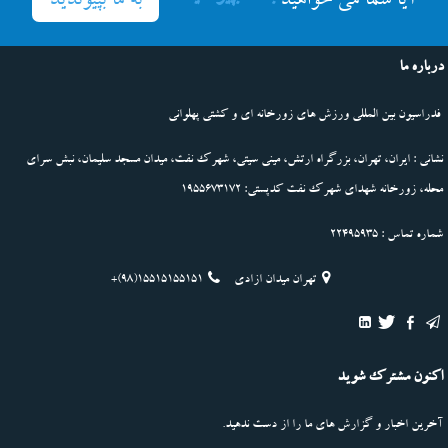
به ما بپیوندید
آیا شما می خواهید
درباره ما
فدراسیون بین المللی ورزش های زورخانه ای و کشتی پهلوانی
نشانی : ایران، تهران، بزرگراه ارتش، مینی سیتی، شهرک نفت، میدان مسجد سلیمان، نبش سرای
محله، زورخانه شهدای شهرک نفت کدپستی: 1955673172
شماره تماس : 22495935
تهران میدان ازادی
+(98)15515155151
اکنون مشترک شوید
آخرین اخبار و گزارش های ما را از دست ندهید.