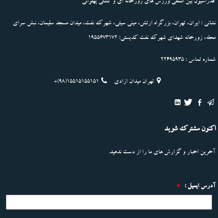
فدراسیون بین المللی ورزش های زورخانه ای و کشتی پهلوانی
نشانی : ایران، تهران، بزرگراه ارتش، مینی سیتی، شهرک نفت، میدان مسجد سلیمان، نبش سرای
محله، زورخانه شهدای شهرک نفت کدپستی: 1955673172
شماره تماس : 22495935
تهران میدان ازادی
+(98)15515155151
اکنون مشترک شوید
آخرین اخبار و گزارش های ما را از دست ندهید.
آدرس ایمیل :
*