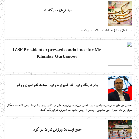
عید قربان مبارک باد
عید قربان و آغاز دهه امامت و ولایت مبارک باد
IZSF President expressed condolence for Mr.
Khanlar Gurbanoev
پیام تبریک رئیس فدراسیون به رئیس جدید فدراسیون ووشو
محسن مهرعلیزاده رئیس فدراسیون بین المللی ورزش‌های زورخانه‌ای و کشتی پهلوانیبا ارسال پیامی انتخاب همکار
سابق این فدراسیون، امیر صدیقی را بهعنوان رییس جدید فدراسیونووشو تبریک گفت.
جای ایستادن ورزش‌کاران در گود