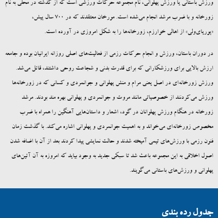
ورزش باستانی یا ورزش پهلوانی، نام مجموعه حرکات ورزشی است که از گذشته در محلی به نام
زورخانه و با ضرب مرشد انجام می‌شده است. مورخان معتقدند که در 700 سال پیش،
«پوریای‌ولی» از اهالی خوارزم، زورخانه‌ها را به شکل امروزی در آورده است.
در دوران باستان، ورزش و انجام حرکات رزمی از فعالیت‌های اصلی روزانه ایرانیان بوده و جامعه
ارزش بالایی برای ورزشکارانی که برای قدرت بدنی و شجاعت روحی داشتند، قائل می‌شد.
ورزش زورخانه‌ای در اصل یعنی مرام و منش پهلوانی و جوانمردی و کسانی که در زورخانه‌ها
ورزش می‌کردنند از خصوصیاتی مانند مروت و جوانمردی و پهلوانی بهره مند بودند. مرشد
زورخانه در هنگام ورزش پهلوانان در گود، اشعار و داستان‌هایی آهنگین را همراه با ضرب
مخصوص زورخانه‌ای می‌خواند و به اهمیت جوانمردی و پهلوانی اشاره می‌کند. با گذشت زمان
فنون رزمی با ورزش‌های تیمی آمیخته شدند و حالت نمایشی پیدا کردند بعد از آن با اضافه شدن
اصول اخلاقی به این مجموعه باعث شد تا سبکی جدید به وجود بیاید که امروزه به آن آئین‌های
پهلوانی و ورزش‌های باستانی می‌گویند.
جدول رده بندی