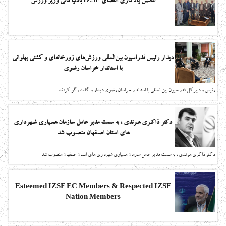
عکس یادگاری اعضای IZSF بادنیا مالی وزیر ورزش
دیدار رئیس فدراسیون بین‌المللی ورزش‌های زورخانه‌ای و کشتی پهلوانی
با استاندار خراسان رضوی
رئیس و دبیرکل فدراسیون بین‌المللی با استاندار خراسان رضوی دیدار و گفت‌وگو کردند.
دکتر ذاکـری هـرندی ، به سمت مدیر عامل سازمان همـیاری شـهرداری
های استان اصـفهان منصـوب شد
دکتر ذاکری هرندی ، به سمت مدیر عامل سازمان همیاری شهرداری های استان اصفهان منصوب شد
Esteemed IZSF EC Members & Respected IZSF
Nation Members