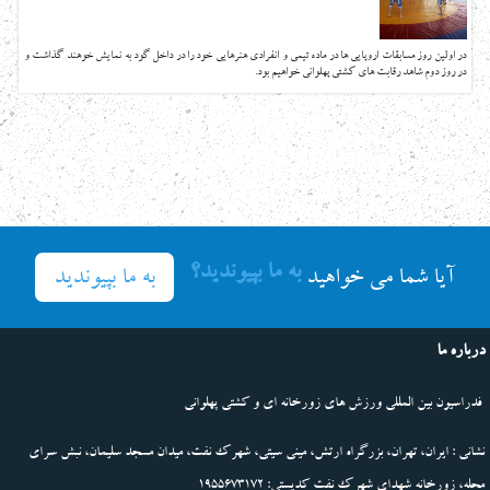
در اولین روز مسابقات اروپایی ها در ماده تیمی و انفرادی هنرهایی خود را در داخل گود به نمایش خوهند گذاشت و
در روز دوم شاهد رقابت های کشتی پهلوانی خواهیم بود.
به ما بپیوندید؟
به ما بپیوندید
آیا شما می خواهید
درباره ما
فدراسیون بین المللی ورزش های زورخانه ای و کشتی پهلوانی
نشانی : ایران، تهران، بزرگراه ارتش، مینی سیتی، شهرک نفت، میدان مسجد سلیمان، نبش سرای
محله، زورخانه شهدای شهرک نفت کدپستی: 1955673172