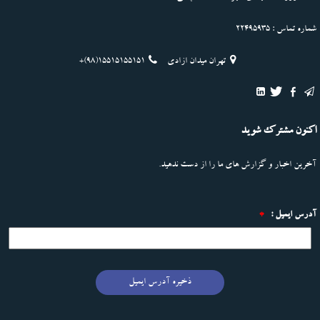
شماره تماس : 22495935
تهران میدان ازادی
+(98)15515155151
اکنون مشترک شوید
آخرین اخبار و گزارش های ما را از دست ندهید.
آدرس ایمیل :
*
ذخیره آدرس ایمیل