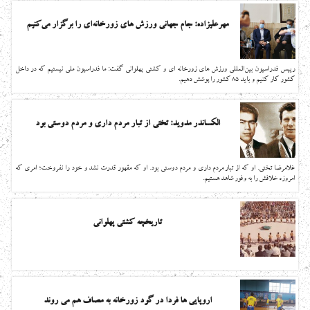
مهرعلیزاده: جام جهانی ورزش های زورخانه‌ای را برگزار می‌کنیم
رییس فدراسیون بین‌المللی ورزش های زورخانه ای و كشتي پهلواني گفت: ما فدراسیون ملی نیستیم که در داخل
کشور کار کنیم و باید 85 کشور را پوشش دهیم.
الکساندر مدوید: تختی از تبار مردم داری و مردم دوستی بود
غلامرضا تختی. او که از تبار مردم داری و مردم دوستی بود. او که مقهور قدرت نشد و خود را نفروخت؛ امری که
امروزه خلافش را به وفور شاهد هستیم.
تاریخچه کشتی پهلوانی
اروپایی ها فردا در گود زورخانه به مصاف هم می روند