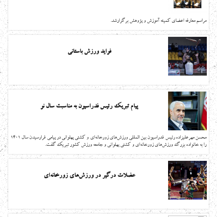
مراسم معارفه اعضای کمیته آموزش و پژوهش برگزارشد.
فواید ورزش باستانی
پیام تبریک رئیس فدراسیون به مناسبت سال نو
محسن مهرعليزاده رئيس فدراسيون بين المللي ورزش‌هاي زورخانه‌اي و كشتي پهلواني در پيامی فرارسيدن سال 1401
را به خانواده بزرگ ورزش‌هاي زورخانه‌اي و كشتي پهلواني و جامعه ورزش کشور تبريک گفت.
عضلات درگیر در ورزش‌های زورخانه‌ای