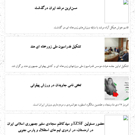
مسن‌ترین مرشد ایران درگذشت
قاسم خوش هیکل آزاد مرشد با سابقه ورزش‌های زورخانه ای در گذشت.
تشکیل فدراسیون ملی زورخانه ای هند
تشکیل اولین جلسه هیات موسس فدراسیون ملی ورزشهای زورخانه ای و کشتی پهلوانی جمهوری هند برگزار شد.
تختی نامی جاویدان در ورزش پهلوانی
امروز 17 دی ماه پنجاه و هفتمین سالگرد اسطوره جوانمردی و مردم داری ورزش ایران است.
حضور مسئولین IZSF و سیدکاظم سجادی سفیر جمهوری اسلامی ایران
در ارمنستان، در اردوی تیم های استقلال و پارس جنوبی