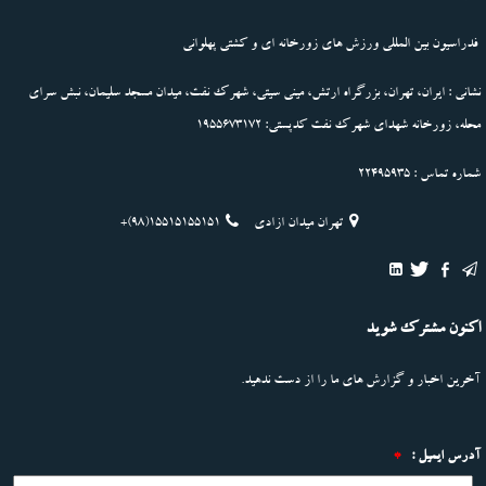
فدراسیون بین المللی ورزش های زورخانه ای و کشتی پهلوانی
نشانی : ایران، تهران، بزرگراه ارتش، مینی سیتی، شهرک نفت، میدان مسجد سلیمان، نبش سرای
محله، زورخانه شهدای شهرک نفت کدپستی: 1955673172
شماره تماس : 22495935
تهران میدان ازادی
+(98)15515155151
اکنون مشترک شوید
آخرین اخبار و گزارش های ما را از دست ندهید.
آدرس ایمیل :
*