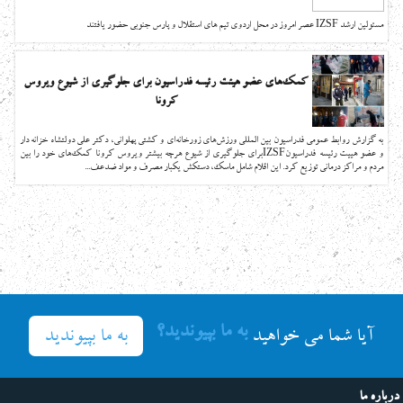
مسئولین ارشد IZSF عصر امروز در محل اردوی تیم های استقلال و پارس جنوبی حضور یافتند
کمک‌های عضو هیئت رئیسه فدراسیون برای جلوگیری از شیوع ویروس
کرونا
به گزارش روابط عمومی فدراسیون بین المللی ورزش‌های زورخانه‌ای و کشتی پهلوانی، دکتر علی دولتشاه خزانه دار
و عضو هییت رئیسه فدراسیونIZSFبرای جلوگیری از شیوع هرچه بیشتر ویروس کرونا کمک‌های خود را بین
مردم و مراکز درمانی توزیع کرد. این اقلام شامل ماسک، دستکش یکبار مصرف و مواد ضدعف...
به ما بپیوندید؟
به ما بپیوندید
آیا شما می خواهید
درباره ما