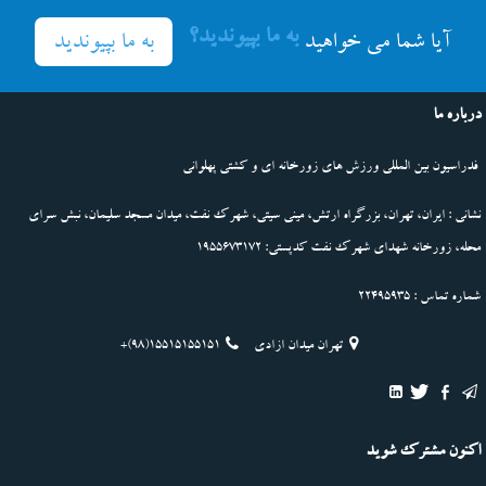
به ما بپیوندید؟
به ما بپیوندید
آیا شما می خواهید
درباره ما
فدراسیون بین المللی ورزش های زورخانه ای و کشتی پهلوانی
نشانی : ایران، تهران، بزرگراه ارتش، مینی سیتی، شهرک نفت، میدان مسجد سلیمان، نبش سرای
محله، زورخانه شهدای شهرک نفت کدپستی: 1955673172
شماره تماس : 22495935
تهران میدان ازادی
+(98)15515155151
اکنون مشترک شوید