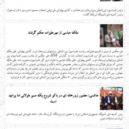
رئیس فدراسیون بين‌المللي ورزش‌هاي زورخانه‌اي و كشتي پهلواني طی پیامی انتخاب محمود خسروی وفا را به عنوان
رئیس کمیته ملی المپیک تبریک گفت.
ملک عباسی از مهرعلیزاده حکم گرفت
طی حکمی از سوی دکترمهرعلیزاده ریاست فدراسیون بین المللی ورزشهای زورخانه ای و کشتی پهلوانی علی ملک
عباسی به سمت دبیرکل این فدراسیون انتخاب شد. به گزارش IZSF، طی حکمی از جانب رییس فدراسیون بین
المللی ورزشهای زورخانه ای و کشتی پهلوانی، علی ملک عباسی به عنوان دبیر کل فدراسیون منصوب شد. علی ملک
عباسی که سوابق طولانی در سمتهای دولتی و بخش خصوصی داشته با تکیه بر دیپلماسی عمومی و کارنامه مثبتی که در
کار خود دارد قرار است، به برنامه مدونی که به نام تقویم پیش روی فدراسیون برای حضور هر چه بهتر در دیدارهای
جهانی ، بین قاره ای و بین المللی در انتقال این میراث معنوی وتعامل فرهنگی با سایر کشورهاست، سرعت بخشد.
همچنین برنامه ریزی های لازم برای برگزاری جشن 20 سالگی فدراسیون بین المللی نیز در دستور کار او قراردارد.
هاشمی: حضور زورخانه ای در باکو شروع یک مسیر طولانی اما پرامید
است
ييس كميته ملي المپيك جمهوری اسلامی ایران با حضور در ورزشگاه كريستال هال ، شاهد قهرماني تيم زورخانه اي
ايران در مسابقات تيمي