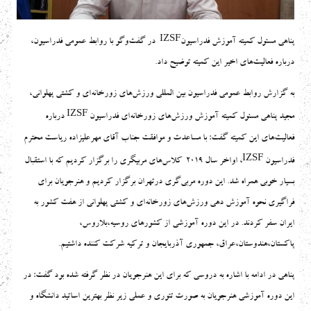
IZSF
پناهی مسئول کمیته آموزش فدراسیون
در گفت‌وگو با روابط عمومی فدراسیون،
درباره فعالیت‌های اخیر این کمیته توضیح داد.
به گزارش روابط عمومی فدراسیون بین المللی ورزش‌های زورخانه‌ای و کشتی پهلوانی،
IZSF
مجید پناهی مسئول کمیته آموزش ورزش‌های زورخانه‌ای فدراسیون
درباره
فعالیت‌های این کمیته گفت: با مساعدت و موافقت جناب آقای مهرعلیزاده ریاست محترم
IZSF
فدراسیون
، اواخر سال 2019 کلاس‌های مربیگری را برگزار کردیم که با استقبال
بسیار خوبی همراه شد. این دوره مربی‌گری درتهران برگزار کردیم و هنرجویان برای
فراگیری نحوه آموزش دهی ورزش‌های زورخانه‌ای و کشتی پهلوانی از هفت کشور به
ایران سفر کردند. در این دوره آموزشی از کشورهای روسیه،بلاروس،
پاکستان،هندوستان،عراق، جمهوری آذربایجان و ترکیه شرکت کننده داشتیم.
پناهی در ادامه با اشاره به دروسی که برای این هنرجویان در نظر گرفته شده بود گفت: در
این دوره آموزشی هنرجویان به صورت تئوری و عملی زیر نظر بهترین اساتید دانشگاه و