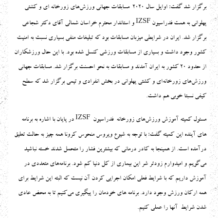
برگزار شد گفت: اوایل سال 2020 مسابقات جهانی ورزش‌های زورخانه ای و کشتی
IZSF
پهلوانی به همت فدراسیون
و استاندار محترم خراسان شمالی آقای دکتر شجاعی
برگزار شد. ایران در شرایطی میزبان مسابقات بود که تبلیغات منفی بسیاری نسبت به امنیت
کشور وجود داشت و بسیاری از مسابقات ورزشی کنسل شده بود. با این حال ورزشکاران
از حدود 20 کشور به ایران آمدند و مسابقات به نحو احسنت برگزار شد. مسابقات جهانی
ورزش‌های زورخانه‌ای و کشتی پهلوانی در بخش انفرادی و تیمی برگزار شد که سطح
کیفی نسبتا خوبی هم داشت.
IZSF
مسئول کمیته آموزش ورزش‌های زورخانه فدراسیون
در پایان با اشاره به برنامه
های آینده این کمیته گفت: با توجه به شیوع ویروس منحوس کرونا همه چیز به حالت تعلیق
درآمده است. از همینجا به کادر درمانی که بیشترین فشار را متحمل شدند خسته نباشید
می‌گویم و امیدوارم زودتر شر این بیماری از کل دنیا کم شود. برنامه‌های متعددی در
آموزش داریم که با شرایط فعلی امکان اجرایی کردن آن نیست که البته این شرایط برای
همه ارکان ورزش وجود دارد. برنامه های خودمان را پیگیری می‌کنیم تا به محض عادی
شدن شرایط آنها را عملی کنیم.