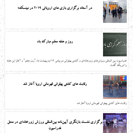
در آستانه برگزاری بازی های اروپائی 2019 در مینسک؛
روز و هفته معلم مبارک باد
فدراسیون بين المللي ورزش‌هاي زورخانه‌اي و كشتي پهلواني در پیامی 12 اردیبهشت ماه "روز معلم" و آغاز این هفته
را تبریک گفت.
رقابت های کشتی پهلوانی قهرمانی اروپا آغاز شد
رقابت های کشتی پهلوانی قهرمانی اروپا آغاز شد
برگزاری نشست بازنگری آیین‌نامه بین‌المللی ورزش زورخانه‌ای در محل
فدراسیون