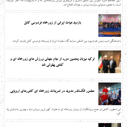
آیین افتتاحیه دوره آموزش بین المللی داوری و مربیگری ورزش زورخانه‌ای که از 8 اردیبهشت ماه آغاز گردیده
است، با حضور مسئولین وزارت ورزش و جوانان افتتاح شد.
بازدید هیات ایرانی از زورخانه فردوسی کابل
با هماهنگی نایب رئیس فدراسیون بین المللی، نمایندگان سفارت ایران از زورخانه فردوسی کابل بازدید کردند .
ترکیه میزبان پنجمین دوره از جام جهانی ورزش های زورخانه ای و
کشتی پهلوانی شد
حضور الکساندر مدوید در تمرینات زورخانه ای کشورهای اروپایی
این اسطوره کشتی در جمع ورزشکاران از ورزش زورخانه ای به عنوان کهن ترین ورزش دنیا و بهترین بدنسازی یاد
کرد.