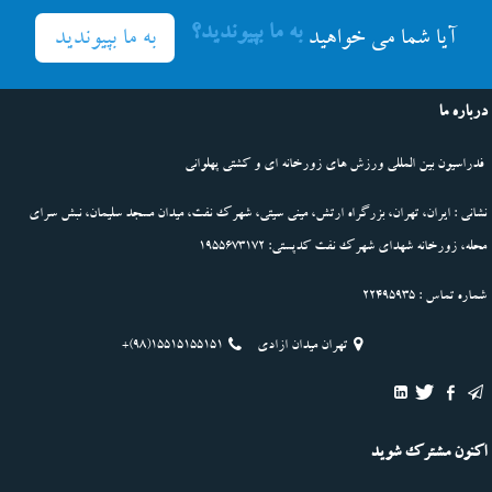
به ما بپیوندید؟
به ما بپیوندید
آیا شما می خواهید
درباره ما
فدراسیون بین المللی ورزش های زورخانه ای و کشتی پهلوانی
نشانی : ایران، تهران، بزرگراه ارتش، مینی سیتی، شهرک نفت، میدان مسجد سلیمان، نبش سرای
محله، زورخانه شهدای شهرک نفت کدپستی: 1955673172
شماره تماس : 22495935
تهران میدان ازادی
+(98)15515155151
اکنون مشترک شوید