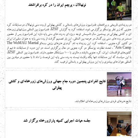
نونهالان ، پرچم ایران را در کره برافراشتند
در رویدادی تاریخی و پرافتخار، فدراسیون ورزش‌های باستانی و کشتی پهلوانی از رده سنی نونهالان در مسابقات کره
جنوبی که زیر نظر یونسکو برگزار می شود، استفاده کرد. به گزارش IZSF، فدراسیون بین المللی ورزشهای زورخانه
ای و کشتی پهلوانی در بیستمین سال تاسیسش توجه ویژه ای به رده های سنی پایه دارد این فدراسیون پس از حضور
مستمر در رده های سنی بزرگسال در عرصه بین المللی، این بار تصمیم گرفت از رده سنی پایه به عنوان سفیران ایران
در کشور کره جنوبی ، استفاده کرد. این رویداد به نام "اردوی هنرهای رزمی وومائو The WoMAU Martial
Arts Camp" ، تحت نظارت یونسکو در کره جنوبی در حال برگزاری است. در این دوره از مسابقات 5 تیم از
کشورهای قزاقستان، ایران، کره جنوبی،تایلند و مالزی با 100 ورزشکار حضور دارند. فدراسیون بین المللی IZSF،
با این سیاست که این مسابقات تنها یک رقابت نیست به رده سنی پایه این فرصت را داد تا با حضور در میادین بین
المللی جوان های بیشتری را به این ورزش پهلوانی و باستانی ترغیب کند.
نتایج انفرادی پنجمین دوره جام جهانی ورزش‌های زورخانه‌ای و کشتی
پهلوانی
نتایج هنرهای فردی ورزش‌های زورخانه‌ای اعلام شد.
جلسه هیات اجرایی کمیته پارازورخانه برگزار شد