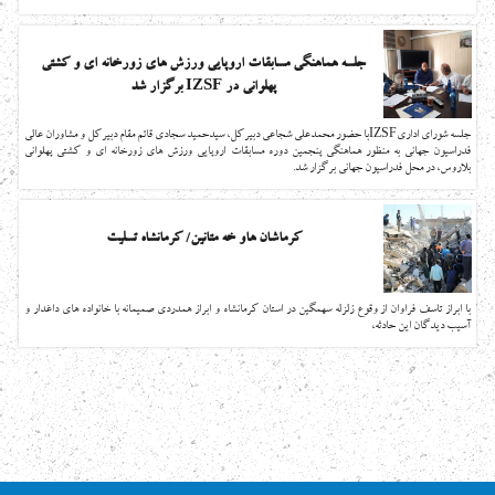
جلسه هماهنگی مسابقات اروپایی ورزش های زورخانه ای و کشتی
پهلوانی در IZSF برگزار شد
جلسه شورای اداریIZSFبا حضور محمدعلی شجاعی دبیرکل، سیدحمید سجادی قائم مقام دبیرکل و مشاوران عالی
فدراسیون جهانی به منظور هماهنگی پنجمین دوره مسابقات اروپایی ورزش های زورخانه ای و کشتی پهلوانی
بلاروس، در محل فدراسیون جهانی برگزار شد.
کرماشان هاو خه متانین/ کرمانشاه تسلیت
با ابراز تاسف فراوان از وقوع زلزله سهمگین در استان کرمانشاه و ابراز همدردی صمیمانه با خانواده های داغدار و
آسیب دیدگان این حادثه،