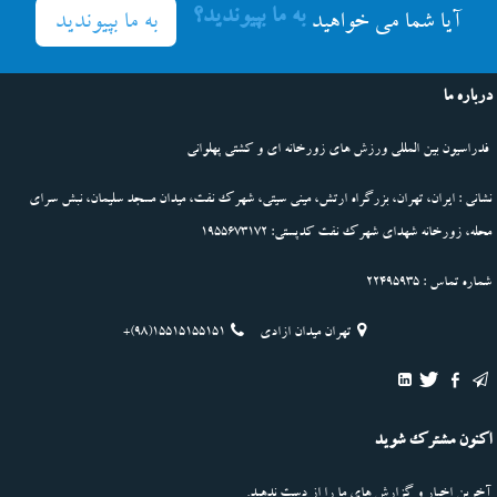
به ما بپیوندید؟
به ما بپیوندید
آیا شما می خواهید
درباره ما
فدراسیون بین المللی ورزش های زورخانه ای و کشتی پهلوانی
نشانی : ایران، تهران، بزرگراه ارتش، مینی سیتی، شهرک نفت، میدان مسجد سلیمان، نبش سرای
محله، زورخانه شهدای شهرک نفت کدپستی: 1955673172
شماره تماس : 22495935
تهران میدان ازادی
+(98)15515155151
اکنون مشترک شوید
آخرین اخبار و گزارش های ما را از دست ندهید.