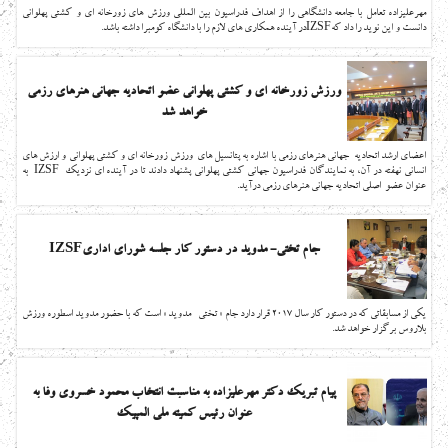
مهرعلیزاده تعامل با جامعه دانشگاهی را از اهداف فدراسیون بین المللی ورزش های زورخانه ای و کشتی پهلوانی
دانست و این نوید را داد کهIZSFدر آینده همکاری های لازم را با دانشگاه کومبرا داشته باشد.
ورزش زورخانه ای و کشتی پهلوانی عضو اتحادیه جهانی هنرهای رزمی
خواهد شد
اعضای ارشد اتحادیه جهانی هنرهای رزمی با اشاره به پتانسیل های ورزش زورخانه ای و کشتی پهلوانی و ارزش های
انسانی نهفته در آن، به نمایندگان فدراسیون جهانی کشتی پهلوانی پشنهاد دادند تا در آینده ای نزدیک IZSF به
عنوان عضو اصلی اتحادیه جهانی هنرهای رزمی درآید.
جام تختی- مدوید در دستور کار جلسه شورای اداریIZSF
یکی از مسابقاتی که در دستور کار سال 2017 قرار دارد جام « تختی -مدوید » است که با حضور مدوید اسطوره ورزش
بلاروس برگزار خواهد شد.
پیام تبریک دکتر مهرعلیزاده به مناسبت انتخاب محمود خسروی وفا به
عنوان رئیس کمیته ملی المپیک