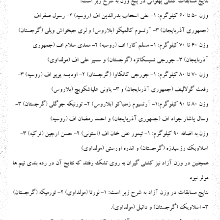
نتایج مسابقات کشتی پهلوانی در پنج وزن به شرح زیر است:
وزن 50 تا 60 کیلوگرم: 1- علی اسخاب بدرالدین اف (روسیه) 2- رسول صفراف
(جمهوری آذربایجان) 3- آرتسوم کالمیکو (بلاروس) و لری جیخواش ویلی (گرجستان)
وزن 60 تا 70 کیلوگرم: 1- مسلم کارا اف (روسیه) 2- ممدی سلام اف (جمهوری
آذربایجان) 3- جورجی تسیسکاتزه (گرجستان) و سمیر علی اف (مولداوی)
وزن 70 تا 80 کیلوگرم: 1- جورجی کانکاوا (گرجستان) 2- اودیسه پویو اف (روسیه) 3-
رفعت گولالیف (جمهوری آذربایجان) و 3- یاونی علیاشکویچ (بلاروس)
وزن 80 تا 90 کیلوگرم:1- آرتسیوم زملیاکو (بلاروس) 2- تورنیکه جوگلی (گرجستان) 3-
وسال یاشار جواد اف (جمهوری آذربایجان) و احمد رمضان اف (روسیه)
وزن به اضافه 90 کیلوگرم: 1- تیمور علی خان اف (استونی) 2- حسن ارجین (ترکیه) 3-
اسلاویک رزسیدزه (گرجستان) و اندره اورستی (مولداوی)
همچنین در وزن آزاد نیز کشتی گیران به روی تشک رفتند که نتایج آن در رده بندی تیم ها
موثر نبود.
نتایج مسابقات در وزن آزاد به شرح زیر است: 1- لورتا (مولداوی) 2- تورمیکه (گرجستان)
3- اسلاویک (گرجستان) و دانیل (مولداوی).