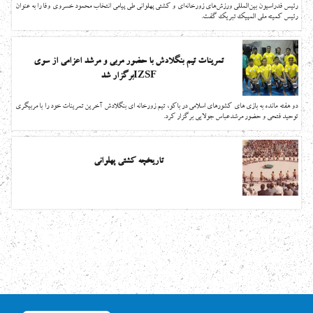
رئیس فدراسیون بين‌المللي ورزش‌هاي زورخانه‌اي و كشتي پهلواني طی پیامی انتخاب محمود خسروی وفا را به عنوان
رئیس کمیته ملی المپیک تبریک گفت.
تمرینات تیم بنگلادش با حضور مربی و مرشد اعزامی از سوی
IZSFبرگزار شد
دو هفته مانده به بازی های کشورهای اسلامی در باکو، تیم زورخانه ای بنگلادش آخرین تمرینات خود را با مربیگری
توحید فتحی و حضور مرشدعباس جولایی برگزار کرد.
تاریخچه کشتی پهلوانی