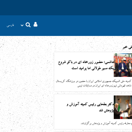
فی خبر
هاشمی: حضور زورخانه ای در باکو شروع
یک مسیر طولانی اما پرامید است
ميته ملي المپيك جمهوری اسلامی ایران با حضور در ورزشگاه كريستال
 شاهد قهرماني تيم زورخانه اي ايران در مسابقات تيمي
دکتر بطحایی رئیس کمیته آموزش و
پژوهش شد
 معارفه رئیس کمیته آموزش و پژوهش برگزارشد.