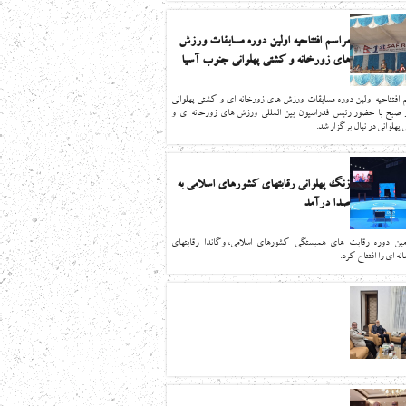
مراسم افتتاحیه اولین دوره مسابقات ورزش
های زورخانه و کشتی پهلوانی جنوب آسیا
 افتتاحیه اولین دوره مسابقات ورزش های زورخانه ای و کشتی پهلوانی
ز صبح با حضور رئیس فدراسیون بین المللی ورزش های زورخانه ای و
پهلوانی در نپال برگزار شد.
زنگ پهلوانی رقابتهای کشورهای اسلامی به
صدا درآمد
مين دوره رقابت هاي همبستگي كشورهاي اسلامي،اوگاندا رقابتهاي
نه اي را افتتاح كرد.