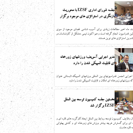
جلسه شورای اداری IZSF با محوریت
بازنگری در استراتژی های موجود برگزار
شد
ند ماه اخیر مطالعات زیادی برای آسیب شناسی فضای موجود از سوی
ین فدراسیون انجام گرفته است و هم اکنون تیمی متشکل از کارشناسان در
دوین استراتژی های نوین هستند
مدیر اجرایی آسویف: ورزشهای زورخانه
ای قابلیت المپیکی شدن را دارد
اجرایی انجمن فدراسیونهای بین المللی ورزشهای المپیک تابستانی عنوان
ه ورزشهای زورخانه ای امکان و قابلیت المپیکی شدن را دارد.
نخستین جلسه کمیسیون توسعه بین الملل
IZSF برگزار شد
ز وظایف کمیسیون توسعه روابط بین الملل ایجادکارگروه های قاره ای و
ه ای برای گسترش هرچه بیشتر ورزش های زورخانه ای و کشتی پهلوانی
ه قاره هاست.