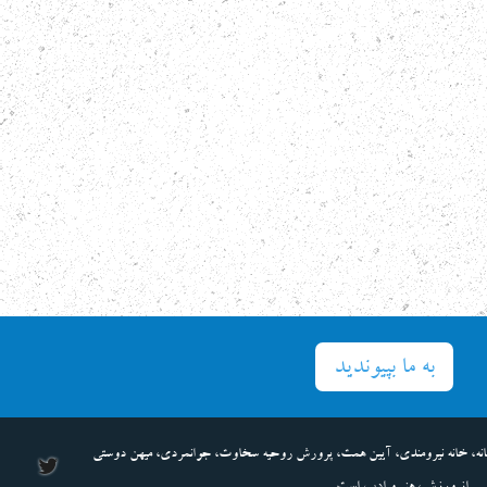
به ما بپیوندید
نه، خانه نیرومندی، آیین همت، پرورش روحیه سخاوت، جوانمردی، میهن دوستی