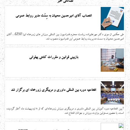
تصادفی خبر
انتصاب آقای امیرحسین محبیان به سِمَت مدیر روابط عمومی
طی حکمی از سوی دکتر مهرعلیزاده ریاست محترم فدراسیون بین المللی ورزش های زورخانه ای(IZSF) ، آقای
امیرحسین محبیان به سمت مدیریت روابط عمومی این فدراسیون منصوب شد.
بازبینی قوانین و مقررات کشتی پهلوانی
افتتاحیه دوره بین المللی داوری و مربیگری زورخانه ای برگزار شد
آیین افتتاحیه دوره آموزش بین المللی داوری و مربیگری ورزش زورخانه‌ای که از 8 اردیبهشت ماه آغاز گردیده
است، با حضور مسئولین وزارت ورزش و جوانان افتتاح شد.