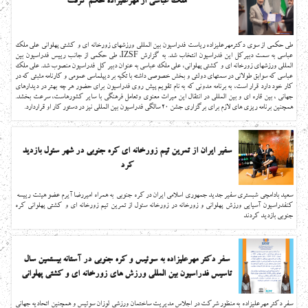
ملک عباسی از مهرعلیزاده حکم گرفت
طی حکمی از سوی دکترمهرعلیزاده ریاست فدراسیون بین المللی ورزشهای زورخانه ای و کشتی پهلوانی علی ملک
عباسی به سمت دبیرکل این فدراسیون انتخاب شد. به گزارش IZSF، طی حکمی از جانب رییس فدراسیون بین
المللی ورزشهای زورخانه ای و کشتی پهلوانی، علی ملک عباسی به عنوان دبیر کل فدراسیون منصوب شد. علی ملک
عباسی که سوابق طولانی در سمتهای دولتی و بخش خصوصی داشته با تکیه بر دیپلماسی عمومی و کارنامه مثبتی که در
کار خود دارد قرار است، به برنامه مدونی که به نام تقویم پیش روی فدراسیون برای حضور هر چه بهتر در دیدارهای
جهانی ، بین قاره ای و بین المللی در انتقال این میراث معنوی وتعامل فرهنگی با سایر کشورهاست، سرعت بخشد.
همچنین برنامه ریزی های لازم برای برگزاری جشن 20 سالگی فدراسیون بین المللی نیز در دستور کار او قراردارد.
سفیر ایران از تمرین تیم زورخانه ای کره جنوبی در شهر سئول بازدید
کرد
سعید بادامچی شبستری سفیر جدید جمهوری اسلامی ایران در کره جنوبی به همراه امیررضا آیرم عضو هیئت رییسه
کنفدراسیون آسیایی ورزش پهلوانی و زورخانه در زورخانه سئول از تمرین تیم زورخانه ای و کشتی پهلوانی کره
جنوبی بازدید کردند
سفر دکتر مهرعلیزاده به سوئیس و کره جنوبی در آستانه بیستمین سال
تاسیس فدراسیون بین المللی ورزش های زورخانه ای و کشتی پهلوانی
سفر دکتر مهرعلیزاده به منظور شرکت در اجلاس مدیریت ساختمان ورزشی لوزان سوئیس و همچنین اتحادیه جهانی