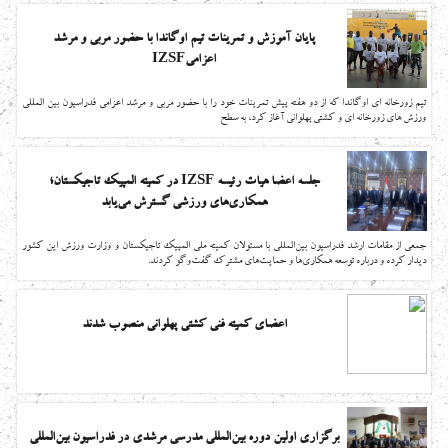
پایان آموزش و تمرینات تیم اوگاندا با حضور مربی و مرشد
اعزامیIZSF
تیم زورخانه ای اوگاندا که از دو هفته پیش تمرینات خود را با حضور مربی و مرشد اعزامی فدراسیون بین المللی
ورزش های زورخانه ای و کشتی پهلوانی آغاز کرد، به سطح
جلسه اعضا هیات رئیسه IZSF در کمیته المپیک تاجیکستان؛
همکاری‌های ورزشی گسترش می‌یابد
جمعی از مقامات ارشد فدراسیون بین‌المللی با مسئولان کمیته ملی المپیک تاجیکستان و وزارت ورزش این کشور
دیدار کرده و درباره توسعه همکاری‌ها و حمایت‌های مشترک گفت‌وگو کردند.
اعضای کمیته فنی کشتی پهلوانی منصوب شدند
برگزاری اولین دوره بین‌المللی مدرسی مرشدی در فدراسیون بین‌المللی