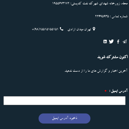
محله، زورخانه شهدای شهرک نفت کدپستی: 1955673172
شماره تماس : 22495935
تهران میدان ازادی
+(98)15515155151
اکنون مشترک شوید
آخرین اخبار و گزارش های ما را از دست ندهید.
آدرس ایمیل :
*
ذخیره آدرس ایمیل