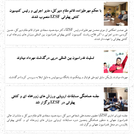
با حکم مهرعلیزاده، قائم مقام دبیرکل، مدیر اجرایی و رئیس کمیسیون
کشتی پهلوانی IZSF منصوب شدند
طی صدور احکامی از سوی محسن مهرعلیزاده رئیس IZSF دکتر سیدحمید سجادی عنوان قائم مقام دبیرکل، حسین
گروسی، مدیر اجرایی و اکبر فلاح ریاست کمیسیون کشتی پهلوانی فدراسیون بین المللی ورزش های زورخانه ای و
کشتی پهلوانی را عهده دار شدند.
تسلیت فدراسیون بین المللی درپی درگذشت مهرداد میناوند
مهرداد میناوند بازيكن سابق تیم ملی فوتبال و پیشکسوت باشگاه پرسپولیس به دلیل ابتلا به ويروس کرونا درگذشت.
جلسه هماهنگی مسابقات اروپایی ورزش های زورخانه ای و کشتی
پهلوانی در IZSF برگزار شد
جلسه شورای اداریIZSFبا حضور محمدعلی شجاعی دبیرکل، سیدحمید سجادی قائم مقام دبیرکل و مشاوران عالی
فدراسیون جهانی به منظور هماهنگی پنجمین دوره مسابقات اروپایی ورزش های زورخانه ای و کشتی پهلوانی
بلاروس، در محل فدراسیون جهانی برگزار شد.