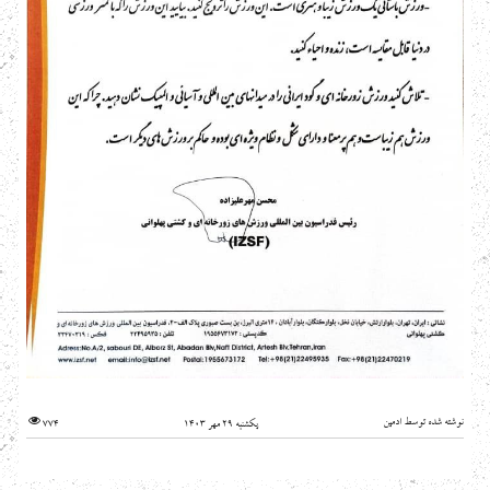
نوشته شده توسط ادمین
یکشنبه 29 مهر 1403
774