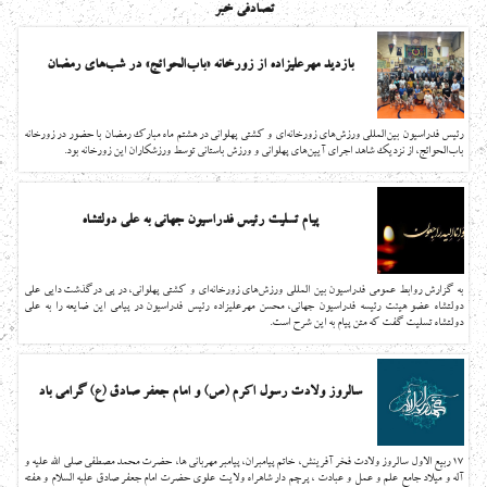
تصادفی خبر
بازدید مهرعلیزاده از زورخانه «باب‌الحوائج» در شب‌های رمضان
رئیس فدراسیون بین‌المللی ورزش‌های زورخانه‌ای و کشتی پهلوانی در هشتم ماه مبارک رمضان با حضور در زورخانه
باب‌الحوائج، از نزدیک شاهد اجرای آیین‌های پهلوانی و ورزش باستانی توسط ورزشکاران این زورخانه بود.
پیام تسلیت رئیس فدراسیون جهانی به علی دولتشاه
به گزارش روابط عمومی فدراسیون بین المللی ورزش‌های زورخانه‌ای و کشتی پهلوانی، در پی درگذشت دایی علی
دولتشاه عضو هیئت رئیسه فدراسیون جهانی، محسن مهرعلیزاده رئیس فدراسیون در پیامی این ضایعه را به علی
دولتشاه تسلیت گفت که متن پیام به این شرح است.
سالروز ولادت رسول اکرم (ص) و امام جعفر صادق (ع) گرامی باد
۱۷ ربیع الاول سالروز ولادت فخر آفرینش، خاتم پیامبران، پیامبر مهربانی ها، حضرت محمد مصطفی صلی الله علیه و
آله و میلاد جامع علم و عمل و عبادت ، پرچم دار شاهراه ولایت علوی حضرت امام جعفر صادق علیه السلام و هفته