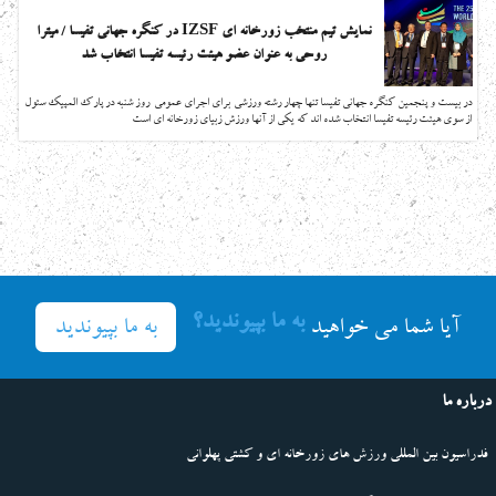
نمایش تیم منتخب زورخانه ای IZSF در کنگره جهانی تفیسا / میترا
روحی به عنوان عضو هیئت رئیسه تفیسا انتخاب شد
در بیست و پنجمین کنگره جهانی تفیسا تنها چهار رشته ورزشی برای اجرای عمومی روز شنبه در پارک المپیک سئول
از سوی هیئت رئیسه تفیسا انتخاب شده اند که یکی از آنها ورزش زبیای زورخانه ای است
به ما بپیوندید؟
به ما بپیوندید
آیا شما می خواهید
درباره ما
فدراسیون بین المللی ورزش های زورخانه ای و کشتی پهلوانی