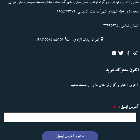
نشانی : ایران، تهران، بزرگراه ارتش، مینی سیتی، شهرک نفت، میدان مسجد سلیمان، نبش سرای
محله، زورخانه شهدای شهرک نفت کدپستی: 1955673172
شماره تماس : 22495935
تهران میدان ازادی
+(98)15515155151
اکنون مشترک شوید
آخرین اخبار و گزارش های ما را از دست ندهید.
آدرس ایمیل :
*
ذخیره آدرس ایمیل