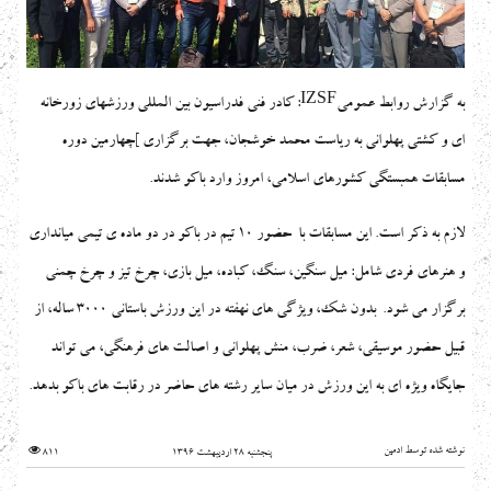
IZSF
به گزارش روابط عمومی
: کادر فنی فدراسیون بین المللی ورزشهای زورخانه
ای و کشتی پهلوانی به ریاست محمد خوشجان، جهت برگزاری ]چهارمین دوره
مسابقات همبستگی کشورهای اسلامی، امروز وارد باکو شدند.
لازم به ذکر است. این مسابقات با حضور 10 تیم در باکو در دو ماده ی تیمی میانداری
و هنرهای فردی شامل: میل سنگین، سنگ، کباده، میل بازی، چرخ تیز و چرخ چمنی
برگزار می شود. بدون شک، ویژگی های نهفته در این ورزش باستانی 3000 ساله، از
قبیل حضور موسیقی، شعر، ضرب، منش پهلوانی و اصالت های فرهنگی، می تواند
جایگاه ویژه ای به این ورزش در میان سایر رشته­ های حاضر در رقابت های باکو بدهد.
نوشته شده توسط ادمین
پنجشنبه 28 اردیبهشت 1396
811