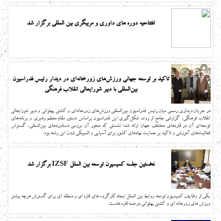
افتتاحیه دوره های داوری و مربیگری بین المللی برگزار شد
تاکید بر توسعه جهانی ورزش‌های زورخانه‌ای در دیدار رئیس فدراسیون
بین‌المللی با دبیر شورایعالی انقلاب فرهنگی
در جریان دیداری رسمی میان رئیس فدراسیون بین‌المللی ورزش‌های زورخانه‌ای و کشتی پهلوانی و دبیر شورایعالی
انقلاب فرهنگی، گزارشی جامع از روند شکل‌گیری این فدراسیون براساس دستور مقام معظم رهبری و برنامه‌های
توسعه‌ای آن در قاره‌های مختلف جهان ارائه شد؛ نشستی که محور آن بررسی دستاوردهای بین‌المللی، گسترش
فعالیت‌های آموزشی و تاکید بر حمایت نهادهای کشور برای آسیایی و المپیکی شدن این رشته بود.
نخستین جلسه کمیسیون توسعه بین الملل IZSF برگزار شد
یکی از وظایف کمیسیون توسعه روابط بین الملل ایجادکارگروه های قاره ای و منطقه ای برای گسترش هرچه بیشتر
ورزش های زورخانه ای و کشتی پهلوانی در همه قاره هاست.