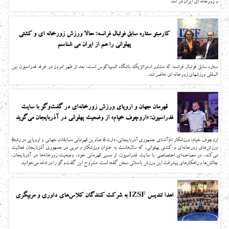
و زورخانه ای ایران در آمد
کارمبئو ستاره سابق فوتبال فرانسه: حالا ورزش زورخانه ای و کشتی
پهلوانی را هم از ایران می شناسم
ستاره سابق فوتبال فرانسه که مشاور استراتژیک باشگاه المپیاکوس است، بعد از ظهر امروز در غرفه فدراسیون بین
المللی ورزشهای زورخانه ای حاضر شد.
قهرمان جهان و اروپای ورزش زورخانه‌ای در گفت‌وگو با سایت
فدراسیون: «اروچوف خیام» از وضعیت پهلوانی در آذربایجان می‌گوید
اروچوف خیام، ورزشکار نام‌آشنای جمهوری آذربایجانی، دارندهٔ عناوین قهرمانی مسابقات جهانی و اروپایی در رشتهٔ
ورزش‌های زورخانه‌ای و کشتی پهلوانی، که سال‌هاست به عنوان ورزشکار و مربی در جمهوری آذربایجان فعالیت
می‌کند، در مصاحبه‌ای اختصاصی با سایت فدراسیون، از مسیر قهرمانی خود، وضعیت زورخانه‌ها در آذربایجان،
چالش‌ها و راهکارهای پیشرفت این ورزش باستانی سخن گفته است. مشروح این گفت‌وگو را در ادامه می‌خوانید.
اهدا تندیس IZSF به شرکت کنندگان کلاس‌های داوری و مربیگری