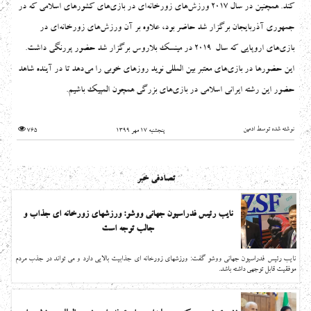
كند. همچنين در سال ۲۰۱۷ ورزش‌های زورخانه‌ای در بازی‌های کشورهای اسلامی كه در
جمهوري آذربايجان برگزار شد حاضر بود، علاوه بر آن ورزش‌های زورخانه‌ای در
بازی‌های اروپایی كه سال ۲۰۱۹ در مينسك بلاروس برگزار شد حضور پررنگي داشت.
اين حضورها در بازي‌هاي معتبر بين المللي نوید روزهای خوبی را می‌دهد تا در آينده شاهد
حضور اين رشته ايراني اسلامي در بازي‌هاي بزرگي همچون المپيك باشيم.
نوشته شده توسط ادمین
پنجشنبه 17 مهر 1399
765
تصادفی خبر
نایب رئیس فدراسیون جهانی ووشو: ورزشهای زورخانه ای جذاب و
جالب توجه است
نایب رئیس فدراسیون جهانی ووشو گفت: ورزشهای زورخانه ای جذابیت بالایی دارد و می تواند در جذب مردم
موفقیت قابل توجهی داشته باشد.