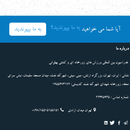
به ما بپیوندید؟
به ما بپیوندید
آیا شما می خواهید
درباره ما
فدراسیون بین المللی ورزش های زورخانه ای و کشتی پهلوانی
نشانی : ایران، تهران، بزرگراه ارتش، مینی سیتی، شهرک نفت، میدان مسجد سلیمان، نبش سرای
محله، زورخانه شهدای شهرک نفت کدپستی: 1955673172
شماره تماس : 22495935
تهران میدان ازادی
+(98)15515155151