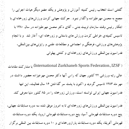
گفتنی است انتخاب رئیس کمیته آموزش و پژوهش و یک عضو دیگر هیات اجرایی را
مجمع به محسن مهرعلیزاده واگذار نمود . حرکت جهانی کردن ورزش‌های زورخانه‌ای با
ابتکار رئیس وقت سازمان تربیت بدنی ، آقای دکتر محسن مهرعلیزاده در سال 1380 با
تاسیس کمیته‌ی «فراملی کردن ورزش های باستانی و زورخانه ای» آغاز شد و با انجام
پژوهش‌های ورزشی، فرهنگی و اجتماعی و مطالعات علمی و رایزنی‌های بین‌المللی،
فدراسیون‌ بین‌المللی ورزش‌های زورخانه‌ای و کشتی پهلوانی
(International Zurkhaneh Sports Federation, IZSF
)
با مشارکت مقامات
عالی رتبه ورزشی 22 کشور جهان كه راس آنها دكتر محسن مهرعيزاده حضور داشت در
مهر ماه 1383 تاسیس گردید و اکنون با پشت سر گذاشتن 16 سال فعالیت، این تنها
فدراسیونِ جهانی ایرانی توانسته است، ورزش زورخانه را در 85 کشور دنیا معرفی کند.
فدراسيون بين‌المللي ورزش‌هاي زورخانه‌اي تا به امروز موفق شده سه دوره مسابقات جهاني،
پنج دوره مسابقات قهرماني آسيا، پنج دوره مسابقات قهرماني اروپا، يك دوره مسابقات
قهرماني آفريقا، يك دوره مسابقات پارازورخانه‌اي و 10 دوره مسابقات بين المللي برگزار