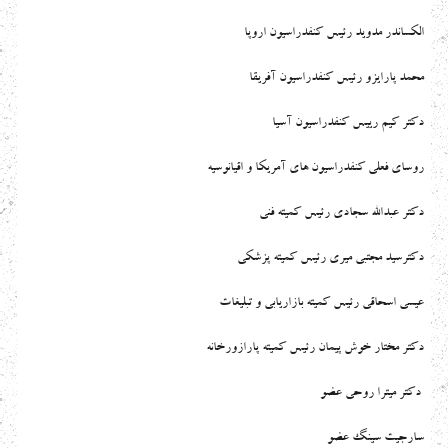
الكساندر مدويد رئيس كنفدراسيون اروپا
محمد پارايزو رئيس كنفدراسيون آفريقا
دکتر کیم رییس کنفدراسیون آسیا
روسای فعلی کنفدراسیون های آمریکا و اقیانوسیه
دکتر عبدالله سجادی رئیس کمیته فنی
دكترسيد مجتبي ميري رئيس كميته پزشكي
عيسي اسحاقي رئيس كميته بازاريابي و تبلیغات
دکتر مختار خوش پیمان رئیس کمیته پارازورخانه
دكتر ميترا روحي عضو
سارجیت سينگ عضو