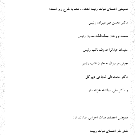
همچنين اعضاي هيات رئيسه انتخاب شده به شرح زير است:
دكتر محسن مهرعليزاده رئيس
محمدانورخان جكدالك معاون رئيس
سليمان عبدالواحدوف نائب رئيس
جونی مردیزال به عنوان نائب رئيس
دکتر محمدعلي شجاعي دبيركل
و دکتر علی دولتشاه خزانه دار
همچنين اعضاي هيات اجرايي عبارتند از:
شش نفر اعضای هیات رییسه