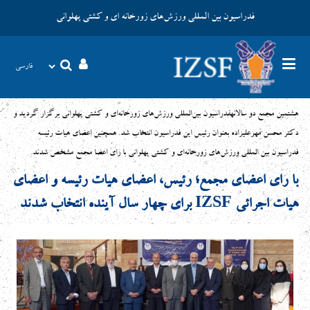
فدراسیون بین المللی ورزش‌های زورخانه ای و کشتی پهلوانی
هشتمين مجمع دو سالانهفدراسیون بین‌المللی ورزش‌های زورخانه‌ای و کشتی پهلوانی برگزار گردید و
دكتر محسن مهرعلیزاده بعنوان رئیس اين فدراسيون انتخاب شد. همچنين اعضاي هيات رئيسه
فدراسيون بين المللي ورزش‌هاي زورخانه‌اي و كشتي پهلواني با راي اعضا مجمع مشخص شدند.
با رای اعضای مجمع؛ رئیس، اعضای هیات رئیسه و اعضای
هیات اجرائی IZSF برای چهار سال آینده انتخاب شدند