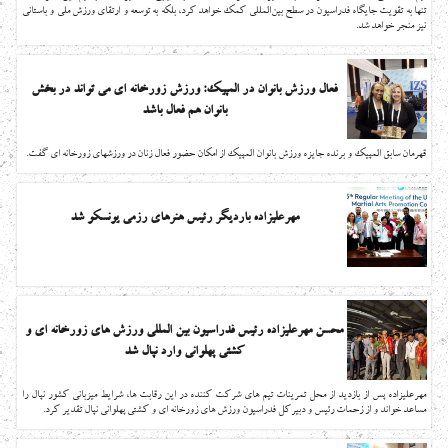
تنها به تقویت جایگاه فدراسیون در سطح بین‌المللی کمک خواهد کرد، بلکه به توسعه و ارتقای ورزش ملی و باستانی
نیز منجر خواهد شد.
فعال ورزش بانوان در المپیک: ورزش زورخانه ای می تواند در بخش
بانوان هم فعال باشد
قهرمان سابق المپیک و برنده جایزه ورزش بانوان المپیک از امکان حضور فعال زنان در ورزشهای زورخانه ای گفت.
مهرعلیزاده باردیگر رئیس هنرهای رزمی یونسکو شد
محسن مهرعلیزاده رئیس فدراسیون بین المللی ورزش های زورخانه ای و
کشتی پهلوانی وارد نپال شد
مهرعلیزاده پس از بازدید از محل تمرینات تیم های شرکت کننده در این رقابت ها، شرایط میزبانی کشور نپال را
مساعد خواند و از زحمات رئیس و دبیرکل فدراسیون ورزش های زورخانه ای و کشتی پهلوانی نپال تقدیر کرد.