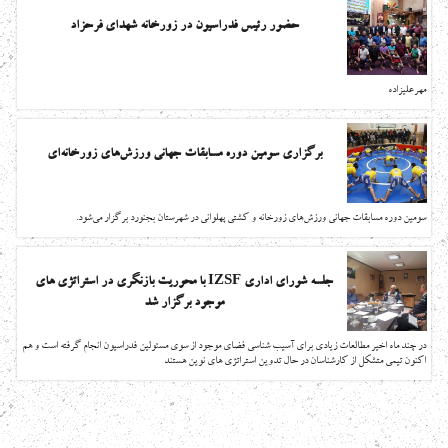
حضور رئیس فدراسیون در زورخانه شهدای فرحزاد
مهرعليزاده
برگزاری سومین دوره مسابقات جهانی ورزش‌های زورخانه‌ای
سومين دوره مسابقات جهاني ورزش‌‌هاي زورخانه و كشتي پهلواني در شهرستان بجنورد برگزار مي‌شود.
جلسه شورای اداری IZSF با محوریت بازنگری در استراتژی های
موجود برگزار شد
در چند ماه اخیر مطالعات زیادی برای آسیب شناسی فضای موجود از سوی مسئولین فدراسیون انجام گرفته است و هم
اکنون تیمی متشکل از کارشناسان در حال تدوین استراتژی های نوین هستند