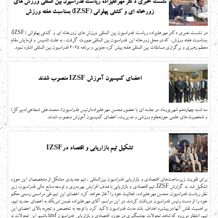
نشست خبری دکتر مهرعلیزاده ریاست فدراسیون بین المللی ورزش های
زورخانه ای و کشتی پهلوانی (IZSF) بمناسبت هفته ورزش
در نشست خبری دکتر مهرعلیزاده ریاست فدراسیون بین المللی ورزش های زورخانه ای و کشتی پهلوانی (IZSF)
بمناسبت هفته ورزش، که در محل زورخانه این فدراسیون بین المللی صورت گرفت ، به علت تاسیس و فرمایش مقام
معظم رهبری و برگزاری مسابقات بین المللی هفته پیش کره جنوبی و برنامه 2025 فدراسیون بین المللی اشاره نمود.
اعضای کمیسیون آموزش IZSF منصوب شدند
سه شنبه چهاردهم شهریورماه در جلسه ای با حضور محسن مهرعلیزاده(رئیس فدراسیون)، محمدعلی شجاعی(دبیرکل)
و شخصیت های علمی حوزهعلوم ورزشی و مدیریت، اعضای کمیسیون آموزش منصوب شدند.
تشکیل تیم بازاریابی و اقتصاد درIZSF
برای تقویت زیرساخت‌های اقتصادی و بازاریابی فدراسیون بین‌المللی ، تیم جدیدی متشکل از متخصصان این حوزه
تشکیل شد. به گزارش IZSF، تیم اقتصادی و بازاریابی با هدف افزایش بهره‌وری و توسعه منابع مالی فدراسیون، زیر
نظر ریاست فدراسیون، محسن مهرعلیزاده، فعالیت خود را آغاز خواهد کرد. اعضای این تیم طی مراسمی رسمی حکم
خود را از دست رئیس فدراسیون دریافت کردند. در این مراسم، آقای مهرعلیزاده ضمن تبریک به اعضای جدید تیم،
بر اهمیت نقش آنها در پیشبرد اهداف بلند مدت فدراسیون تاکید کرد. با توجه به تخصص و تجربه بالای اعضای این
تیم، انتظار می‌رود که شاهد تحولات چشمگیری در حوزه اقتصادی و بازاریابی فدراسیون izsf باشیم. این تحولات نه