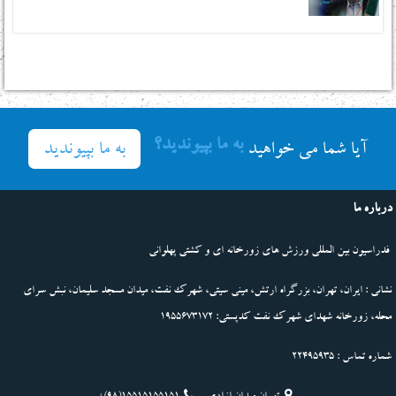
به ما بپیوندید؟
به ما بپیوندید
آیا شما می خواهید
درباره ما
فدراسیون بین المللی ورزش های زورخانه ای و کشتی پهلوانی
نشانی : ایران، تهران، بزرگراه ارتش، مینی سیتی، شهرک نفت، میدان مسجد سلیمان، نبش سرای
محله، زورخانه شهدای شهرک نفت کدپستی: 1955673172
شماره تماس : 22495935