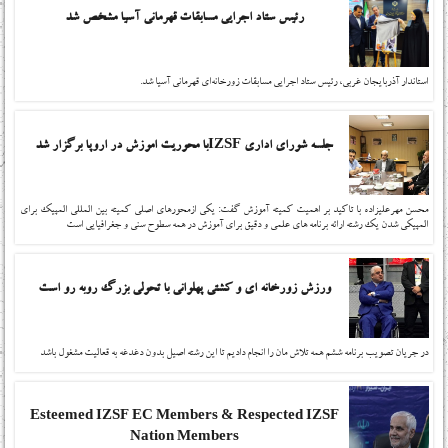
رئیس ستاد اجرایی مسابقات قهرمانی آسیا مشخص شد
استاندار آذربایجان غربی، رئیس ستاد اجرایی مسابقات زورخانه‌ای قهرمانی آسیا شد.
جلسه شورای اداری IZSFبا محوریت اموزش در اروپا برگزار شد
محسن مهرعلیزاده با تاکید بر اهمیت کمیته آموزش گفت: یکی ازمحورهای اصلی کمیته بین المللی المپیک برای
المپیکی شدن یک رشته ارائه برنامه های علمی و دقیق برای آموزش در همه سطوح سنی و جغرافیایی است
ورزش زورخانه ای و کشتی پهلوانی با تحولی بزرگ روبه رو است
در جريان تصويب برنامه ششم همه تلاش مان را انجام داديم تا اين رشته اصيل بدون دغدغه به قعاليت مشغول باشد
Esteemed IZSF EC Members & Respected IZSF
Nation Members