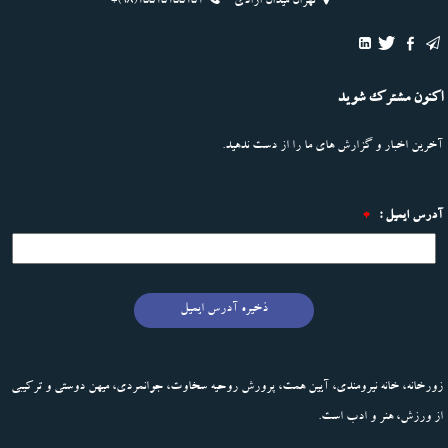
تهران میدان ازادی
+(98)15515155151
اکنون مشترک شوید
آخرین اخبار و گزارش های ما را از دست ندهید.
آدرس ایمیل :
*
ذخیره آدرس ایمیل
زورخانه، خانه نیرومندی، آیین همت، پرورش روحیه سخاوت، جوانمردی، میهن دوستی و ترکیبی
از ورزش، هنر و ادب است.