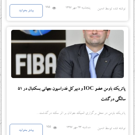
785
پنجشنبه 26 مهر 1397
نوشته شده توسط ادمین
بیشتر بخوانید
پاتریک باومن عضو IOC و دبیرکل فدراسیون جهانی بسکتبال در 51
سالگی درگشت
پاتریک باومن در محل برگزاری المپک جوانان بر اثر سکته درگذشت...
755
دوشنبه 23 مهر 1397
نوشته شده توسط ادمین
بیشتر بخوانید