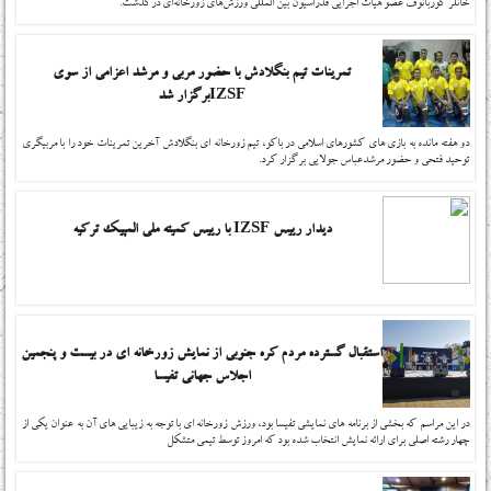
خانلر گوربانوف عضو هیات اجرایی فدراسیون بین المللی ورزش‌های زورخانه‌ای درگذشت.
تمرینات تیم بنگلادش با حضور مربی و مرشد اعزامی از سوی
IZSFبرگزار شد
دو هفته مانده به بازی های کشورهای اسلامی در باکو، تیم زورخانه ای بنگلادش آخرین تمرینات خود را با مربیگری
توحید فتحی و حضور مرشدعباس جولایی برگزار کرد.
دیدار رییس IZSF با رییس کمیته ملی المپیک ترکیه
استقبال گسترده مردم کره جنوبی از نمایش زورخانه ای در بیست و پنجمین
اجلاس جهانی تفیسا
در این مراسم که بخشی از برنامه های نمایشی تفیسا بود، ورزش زورخانه ای با توجه به زیبایی های آن به عنوان یکی از
چهار رشته اصلی برای ارائه نمایش انتخاب شده بود که امروز توسط تیمی متشکل