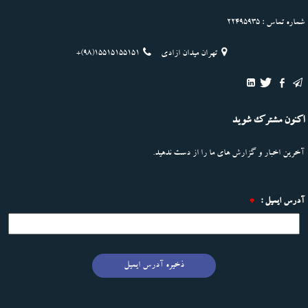
شماره تماس : 22495935
تهران میدان ازادی
+(98)15515155151
اکنون مشترک شوید
آخرین اخبار و گزارش های ما را از دست ندهید.
آدرس ایمیل :
*
ذخیره آدرس ایمیل