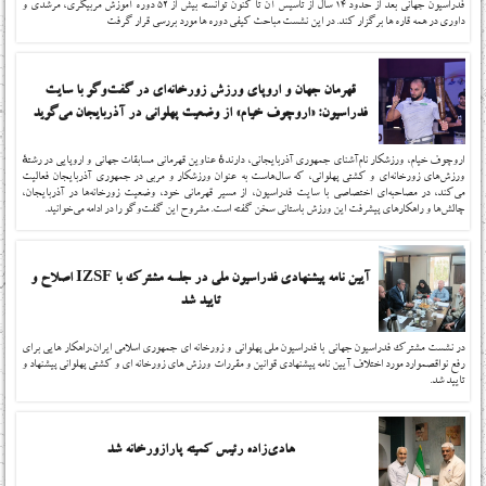
فدراسیون جهانی بعد از حدود 14 سال از تاسیس آن تا کنون توانسته بیش از 52 دوره آموزش مربیگری، مرشدی و
داوری در همه قاره ها برگزار کند. در این نشست مباحث کیفی دوره ها مورد بررسی قرار گرفت
قهرمان جهان و اروپای ورزش زورخانه‌ای در گفت‌وگو با سایت
فدراسیون: «اروچوف خیام» از وضعیت پهلوانی در آذربایجان می‌گوید
اروچوف خیام، ورزشکار نام‌آشنای جمهوری آذربایجانی، دارندهٔ عناوین قهرمانی مسابقات جهانی و اروپایی در رشتهٔ
ورزش‌های زورخانه‌ای و کشتی پهلوانی، که سال‌هاست به عنوان ورزشکار و مربی در جمهوری آذربایجان فعالیت
می‌کند، در مصاحبه‌ای اختصاصی با سایت فدراسیون، از مسیر قهرمانی خود، وضعیت زورخانه‌ها در آذربایجان،
چالش‌ها و راهکارهای پیشرفت این ورزش باستانی سخن گفته است. مشروح این گفت‌وگو را در ادامه می‌خوانید.
آیین نامه پیشنهادی فدراسیون ملی در جلسه مشترک با IZSF اصلاح و
تایید شد
در نشست مشترک فدراسیون جهانی با فدراسیون ملی پهلوانی و زورخانه ای جمهوری اسلامی ایران،راهکار هایی برای
رفع نواقصموارد مورد اختلاف آیین نامه پیشنهادی قوانین و مقررات ورزش های زورخانه ای و کشتی پهلوانی پیشنهاد و
تایید شد.
هادی‌زاده رئیس کمیته پارازورخانه شد