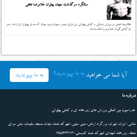
سالگرد درگذشت جهان پهلوان غلامرضا تختی
غلامرضا تختی در ورزش باستانی و کشتی پهلوانی نیز دارای تبحر و مهارت بود، چنان که سه بار پهلوان ایران شد و هر
بار کشتی‌گیران نامداری را شکست داد.
به ما بپیوندید؟
به ما بپیوندید
آیا شما می خواهید
درباره ما
فدراسیون بین المللی ورزش های زورخانه ای و کشتی پهلوانی
نشانی : ایران، تهران، بزرگراه ارتش، مینی سیتی، شهرک نفت، میدان مسجد سلیمان، نبش سرای
محله، زورخانه شهدای شهرک نفت کدپستی: 1955673172