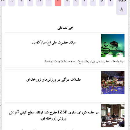
صفحه
4
5
6
7
8
9
10
11
12
13
14
15
16
اول
خبر تصادفی
میلاد حضرت علی (ع) مبارک باد
میلاد با سعادت حضرت علی ابن ابی طالب (ع) بر تمام مسلمانان جهان مبارک باد
عضلات درگیر در ورزش‌های زورخانه‌ای
در جلسه شورای اداری IZSF مطرح شد: ارتقاء سطح کیفی آموزش
ورزش زورخانه ای